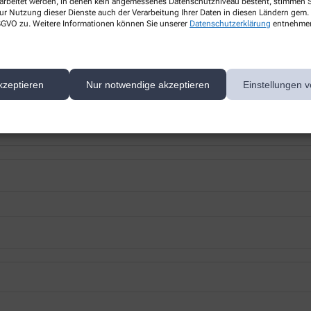
rarbeitet werden, in denen kein angemessenes Datenschutzniveau besteht, stimmen Si
ur Nutzung dieser Dienste auch der Verarbeitung Ihrer Daten in diesen Ländern gem. 
 DSGVO zu. Weitere Informationen können Sie unserer
Datenschutzerklärung
entnehme
kzeptieren
Nur notwendige akzeptieren
Einstellungen v
 nächsten Besuch bei uns in der Apotheke abholen.