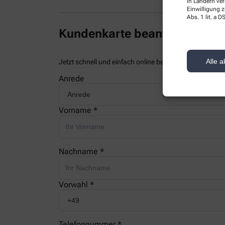
in Ländern ve
Einwilligung z
Abs. 1 lit. a
Kundenkarte beantragen
Alle a
Jetzt schnell und einfach online beantragen und beim
Anrede
Vorname *
Nachname *
Vorwahl *
Telefonnummer *