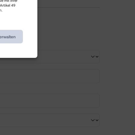
e mit Ihrer
Artikel 49
n.
erwalten