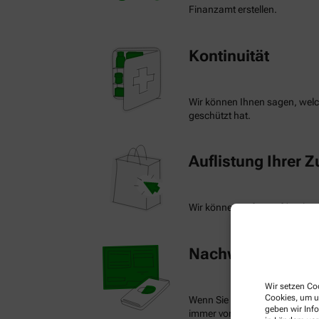
Finanzamt erstellen.
Kontinuität
Wir können Ihnen sagen, welch
geschützt hat.
Auflistung Ihrer 
Wir können auf Knopfdruck ein
Nachweis Ihrer Be
Wir setzen Coo
Cookies, um u
Wenn Sie einen Ausweis über 
geben wir Inf
immer vorzeigen.