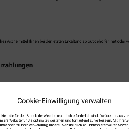
es Arzneimittel Ihnen bei der letzten Erkältung so gut geholfen hat oder 
Zuzahlungen
e Auflistung Ihrer geleisteten Zuzahlungen erstellen.
Cookie-Einwilligung verwalten
freiung
kies, die für den Betrieb der Website technisch erforderlich sind. Darüber hinaus v
nsere Website für Sie optimal zu gestalten und fortlaufend zu verbessern. Mit Ihrer
die Befreiung der gesetzlichen Zuzahlung haben, können wir diese Info s
ormationen zu Ihrer Verwendung unserer Website auch an Drittanbieter weiter. Soweit