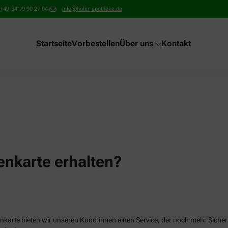
+49-341/9 90 27 04
info@hofer-apotheke.de
Startseite
Vorbestellen
Über uns
Kontakt
nkarte erhalten?
karte bieten wir unseren Kund:innen einen Service, der noch mehr Sicherhe