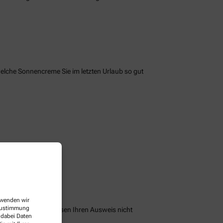
welche Sonnencreme Sie im letzten Urlaub so gut
erwenden wir
 Zustimmung
peichern und Sie müssen Ihren Ausweis nicht
 dabei Daten