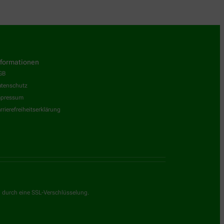
nformationen
GB
tenschutz
mpressum
rrierefreiheitserklärung
g durch eine SSL-Verschlüsselung.