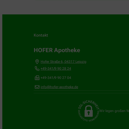
Kontakt
HOFER Apotheke
Hofer Straße 6
,
04317
Leipzig
+49-341/9 90 28 24
+49-341/9 90 27 04
info@hofer-apotheke.de
Wir legen großen W