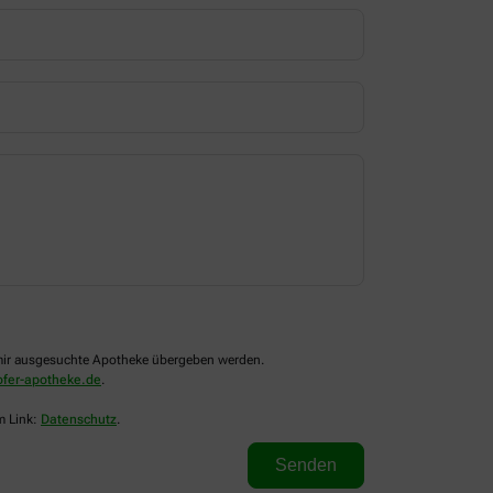
n mir ausgesuchte Apotheke übergeben werden.
fer-apotheke.de
.
m Link:
Datenschutz
.