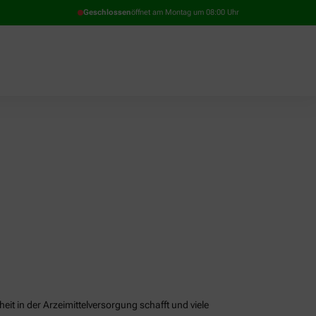
Geschlossen
öffnet am Montag um 08:00 Uhr
it in der Arzeimittelversorgung schafft und viele